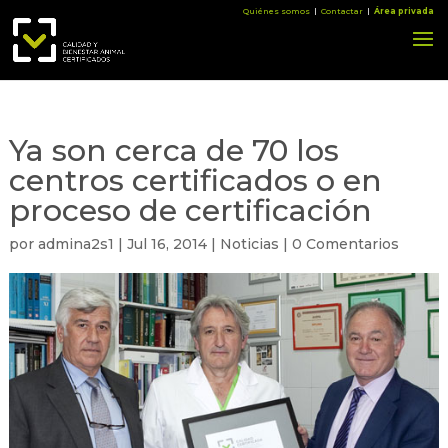
Quiénes somos
|
Contactar
|
Área privada
Ya son cerca de 70 los
centros certificados o en
proceso de certificación
por
admina2s1
|
Jul 16, 2014
|
Noticias
|
0 Comentarios