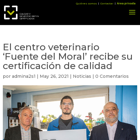
Quiénes somos
|
Contactar
|
Área privada
El centro veterinario
‘Fuente del Moral’ recibe su
certificación de calidad
por
admina2s1
|
May 26, 2021
|
Noticias
|
0 Comentarios