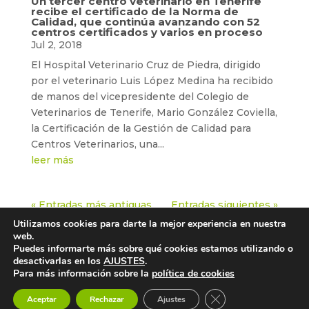
Un tercer centro veterinario en Tenerife
recibe el certificado de la Norma de
Calidad, que continúa avanzando con 52
centros certificados y varios en proceso
Jul 2, 2018
El Hospital Veterinario Cruz de Piedra, dirigido
por el veterinario Luis López Medina ha recibido
de manos del vicepresidente del Colegio de
Veterinarios de Tenerife, Mario González Coviella,
la Certificación de la Gestión de Calidad para
Centros Veterinarios, una...
leer más
« Entradas más antiguas
Entradas siguientes »
Utilizamos cookies para darte la mejor experiencia en nuestra
web.
Puedes informarte más sobre qué cookies estamos utilizando o
desactivarlas en los
AJUSTES
.
Aviso legal
Política de cookies
Política de privacidad
Para más información sobre la
política de cookies
Cerrar el banner de 
Aceptar
Rechazar
Ajustes
© 2022 - Todos los derechos reservados -
COLVEMA