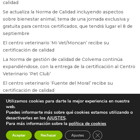
calidad
Se actualiza la Norma de Calidad incluyendo aspectos
sobre bienestar animal, tema de una jornada exclusiva y
gratuita para centros certificados, que tendrá lugar el 8 de
septiembre
El centro veterinario ‘Mi Vet/Moncan’ recibe su
certificación de calidad
La Norma de gestión de calidad de Colvema continúa
expandiéndose, con la entrega de la certificación al Centro
Veterinario ‘Pet Club’
El centro veterinario ‘Fuente del Moral’ recibe su
certificación de calidad
Utilizamos cookies para darte la mejor experiencia en nuestra
web.
Puedes informarte más sobre qué cookies estamos utilizando o
desactivarlas en los
AJUSTES
.
Aviso legal
Política de cookies
Política de privacidad
Para más información sobre la
política de cookies
Cerrar el banner de 
Aceptar
Rechazar
Ajustes
© 2022 - Todos los derechos reservados -
COLVEMA